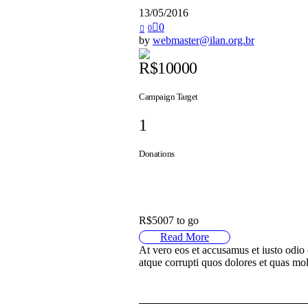
13/05/2016
0
0
by
webmaster@ilan.org.br
R$10000
Campaign Target
1
Donations
Donated
R$5007 to go
Read More
At vero eos et accusamus et iusto odio
atque corrupti quos dolores et quas mol