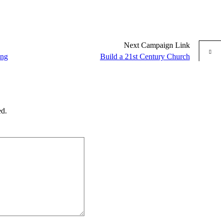
Next
Campaign
Link
ing
Build a 21st Century Church
ed.